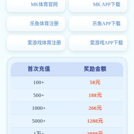
南宫ng28app,最新澳门网址平台,凤凰网电脑版:
联系我们
地址：太原市小店区民航南路16号
邮编：030031
电话：0351-7820613
官方微信
官方微博
版权所有：南宫ng28app 晋公网安备 14010502050618号 晋ICP备05007286号
南宫ng28app官方入口[亚洲]全站最新版V9.34.10-安卓/苹果APP通用