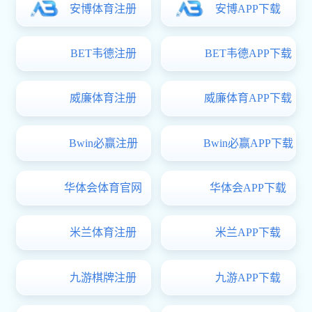
张轩萍带队督导调研凤凰网电脑版安全稳定工作
2026-06-01
南宫ng28app,最新澳门网址平台,凤凰网电脑版:书香润心
灵 诵读赋能量——我院成功举办第二届“玫瑰书香”主题
诵读活动
2026-05-28
南宫ng28app,最新澳门网址平台,凤凰网电脑版:诉求有回
应 整改见实效——凤凰网电脑版积极回应学生“吐槽墙”
诉求