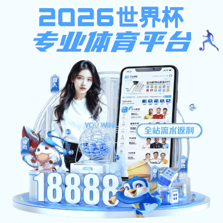
南宫ng28app,最新澳门网址平台,凤凰网电
脑版
南宫ng28app,最新澳门网址平台,凤凰网电脑版:学校占地26.67万平
方米
发布时间： 2023-12-06
|
浏览：次
学校占地26.67万平方米