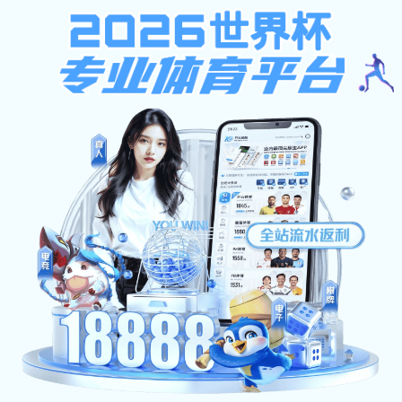
南宫ng28app,最新澳门网址平台,凤凰网电
脑版
校园活动
校园人物
校园风光
校园视频