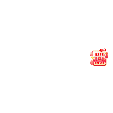
南宫ng28app,最新澳门网址平台,凤凰网电脑版:优秀党务工作者——
杨芳