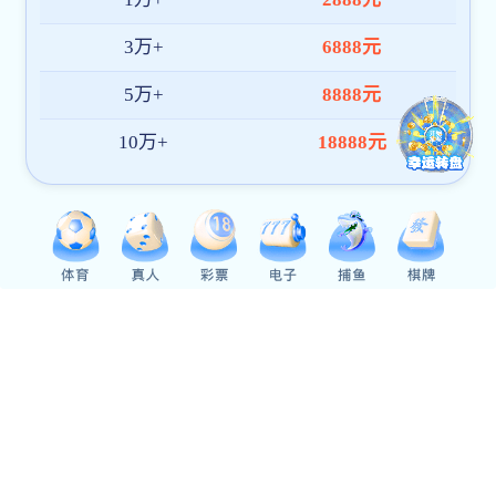
南宫ng28app,最新澳门网址平台,凤凰网电脑版:优秀共产党员——冯
晓明
南宫ng28app,最新澳门网址平台,凤凰网电脑版:优秀共产党员——屈
挺超