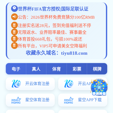
上一篇：在校生9259人
下一篇：专业27个
推荐新闻
2026-06-05
南宫ng28app,最新澳门网址平台,凤凰网电脑版:我院学子
在2026年全国大学生英语竞赛中斩获佳绩
2026-06-04
南宫ng28app,最新澳门网址平台,凤凰网电脑版:我院学子
在2026年“爱我国防”山西省无线电测向锦标赛中斩获佳
绩
2026-06-03
南宫ng28app,最新澳门网址平台,凤凰网电脑版:凤凰网电
脑版举办保密宣传最新澳门网址平台和招标采购工作专